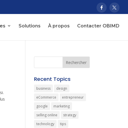
ces
Solutions
À propos
Contacter OBIMD
Recent Topics
business
design
si.
eCommerce
entrepreneur
lus
google
marketing
selling online
strategy
technology
tips