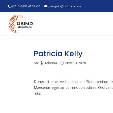
+33(0)6 88 41 39 04
jclerquin@obimd.com
Patricia Kelly
par
AdminAE
Nov 13 2020
Donec sit amet velit et sapien efficitur pretium. 
Maecenas egestas commodo sodales. Orci varius 
mus.