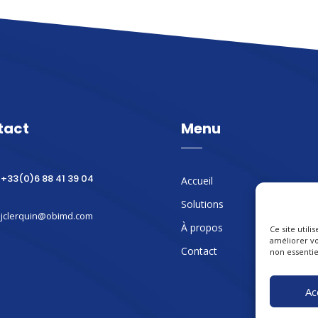
tact
Menu
+33(0)6 88 41 39 04
Accueil
Solutions
jclerquin@obimd.com
À propos
Ce site util
améliorer vo
Contact
non essentie
Ac